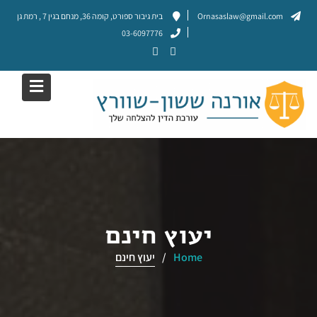
Ski
Ornasaslaw@gmail.com
בית גיבור ספורט, קומה 36, מנחם בגין 7 , רמת גן
t
03-6097776
conten
יעוץ חינם
Home
יעוץ חינם